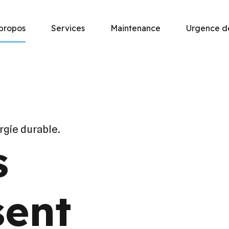
propos
Services
Maintenance
Urgence 
gie durable.
s
sent