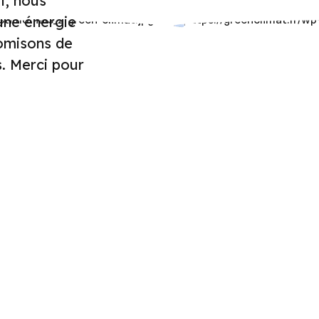
t, nous
une énergie
omisons de
. Merci pour