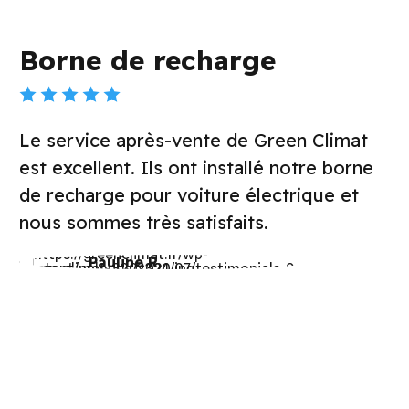
Isolation
mat
Green Climat a réalisé l'isolation de no
orne
maison. Le confort thermique est
et
désormais exceptionnel et nos facture
ont diminué de manière significative.
Claire M.