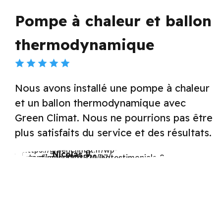
lon
Borne de recharge
Le service après-vente de Green Cli
aleur
est excellent. Ils ont installé notre b
de recharge pour voiture électrique 
 être
nous sommes très satisfaits.
ltats.
Pauline R.