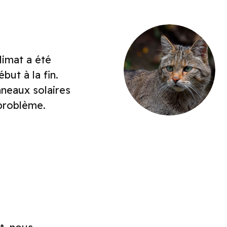
limat a été
but à la fin.
nneaux solaires
 problème.