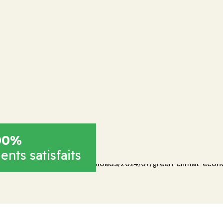
00%
ients satisfaits