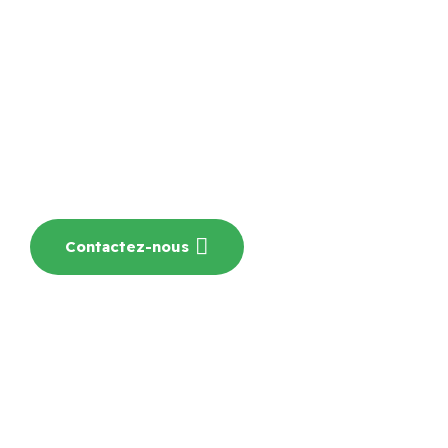
de sécurité
Mesure de la performance, contrôle
d'étanchéité apparente du circuit frigorifique et
délivrer un attestation.
Contactez-nous