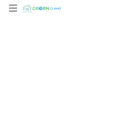
L’entretien consiste
Nettoyage et
contrôle des
organes
techniques