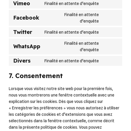
service
Vimeo
Consent
Finalité en attente d’enquête
google-
to
Finalité en attente
maps
service
Facebook
Consent
d’enquête
vimeo
to
service
Twitter
Consent
Finalité en attente d’enquête
facebook
to
Finalité en attente
service
WhatsApp
Consent
d’enquête
twitter
to
service
Divers
Consent
Finalité en attente d’enquête
whatsapp
to
service
7. Consentement
divers
Lorsque vous visitez notre site web pour la première fois,
nous vous montrerons une fenêtre contextuelle avec une
explication sur les cookies. Dès que vous cliquez sur
« Enregistrer les préférences » vous nous autorisez à utiliser
les catégories de cookies et d’extensions que vous avez
sélectionnés dans la fenêtre contextuelle, comme décrit
dans la présente politique de cookies. Vous pouvez