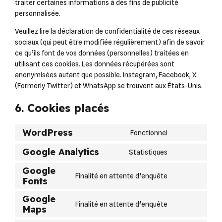
traiter certaines informations à des fins de publicité
personnalisée.
Veuillez lire la déclaration de confidentialité de ces réseaux
sociaux (qui peut être modifiée régulièrement) afin de savoir
ce qu’ils font de vos données (personnelles) traitées en
utilisant ces cookies. Les données récupérées sont
anonymisées autant que possible. Instagram, Facebook, X
(Formerly Twitter) et WhatsApp se trouvent aux États-Unis.
6. Cookies placés
WordPress
Consent
Fonctionnel
to
Google Analytics
Consent
Statistiques
service
to
wordpress
Google
service
Consent
Finalité en attente d’enquête
Fonts
google-
to
analytics
Google
service
Consent
Finalité en attente d’enquête
Maps
google-
to
fonts